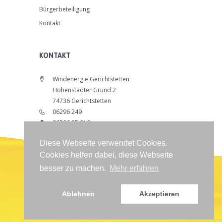
Bürgerbeteiligung
Kontakt
KONTAKT
Windenergie Gerichtstetten
Hohenstädter Grund 2
74736 Gerichtstetten
06296 249
06296 95 010
info@windenergie-gerichtstetten.de
Diese Webseite verwendet Cookies.
www.windenergie-gerichtstetten.de
Cookies helfen dabei, diese Webseite
besser zu machen.
Mehr erfahren
Impressum
|
Datenschutzerklärung
|
Sitemap
Ablehnen
Akzeptieren
©
2018
All Rights Reserved.