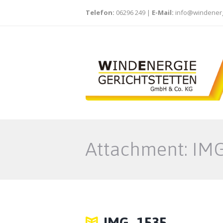
Telefon:
06296 249
|
E-Mail:
info@windenerg
Attachment: IM
IMG_1535