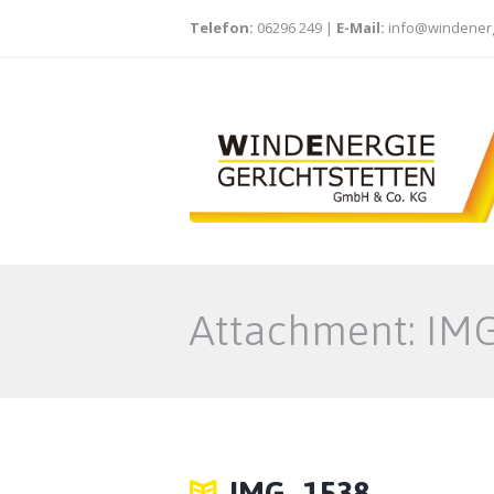
Telefon:
06296 249
|
E-Mail:
info@windenerg
Attachment: IM
IMG_1538