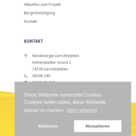
Aktuelles zum Projekt
Bürgerbeteiligung
Kontakt
KONTAKT
Windenergie Gerichtstetten
Hohenstädter Grund 2
74736 Gerichtstetten
06296 249
06296 95 010
info@windenergie-gerichtstetten.de
Diese Webseite verwendet Cookies.
www.windenergie-gerichtstetten.de
Cookies helfen dabei, diese Webseite
besser zu machen.
Mehr erfahren
Ablehnen
Akzeptieren
Impressum
|
Datenschutzerklärung
|
Sitemap
©
2018
All Rights Reserved.